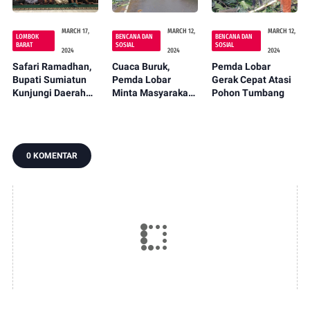
MARCH 17,
MARCH 12,
MARCH 12,
LOMBOK
BENCANA DAN
BENCANA DAN
BARAT
SOSIAL
SOSIAL
2024
2024
2024
Safari Ramadhan,
Cuaca Buruk,
Pemda Lobar
Bupati Sumiatun
Pemda Lobar
Gerak Cepat Atasi
Kunjungi Daerah
Minta Masyarakat
Pohon Tumbang
Pelosok Lobar
Tetap Waspada
0 KOMENTAR