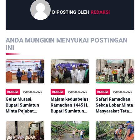
DIPOSTING OLEH
REDAKSI
ANDA MUNGKIN MENYUKAI POSTINGAN
INI
HEADLINE
MARCH 25, 2024
HEADLINE
MARCH 25, 2024
HEADLINE
MARCH 25, 2024
Gelar Mutasi,
Malam keduabelas
Safari Ramadhan,
Bupati Sumiatun
Ramadhan 1445 H,
Sekda Lobar Minta
Minta Pejabat
Bupati Sumiatun
Masyarakat Tetap
Kompak dan
Kunjungi Desa
Bersatu Bangun
Inovatif
Mesanggok
Lobar