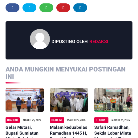
DIPOSTING OLEH
REDAKSI
ANDA MUNGKIN MENYUKAI POSTINGAN
INI
HEADLINE
MARCH 25, 2024
HEADLINE
MARCH 25, 2024
HEADLINE
MARCH 25, 2024
Gelar Mutasi,
Malam keduabelas
Safari Ramadhan,
Bupati Sumiatun
Ramadhan 1445 H,
Sekda Lobar Minta