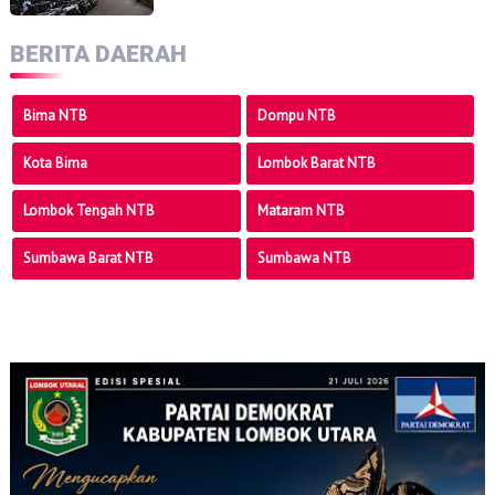
BERITA DAERAH
Bima NTB
Dompu NTB
Kota Bima
Lombok Barat NTB
Lombok Tengah NTB
Mataram NTB
Sumbawa Barat NTB
Sumbawa NTB