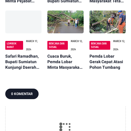
Minta Pejabat
Bupati Sumiatun
Masyarakat Tetap
Kompak dan
Kunjungi Desa
Bersatu Bangun
Inovatif
Mesanggok
Lobar
MARCH 17,
MARCH 12,
MARCH 12,
LOMBOK
BENCANA DAN
BENCANA DAN
BARAT
SOSIAL
SOSIAL
2024
2024
2024
Safari Ramadhan,
Cuaca Buruk,
Pemda Lobar
Bupati Sumiatun
Pemda Lobar
Gerak Cepat Atasi
Kunjungi Daerah
Minta Masyarakat
Pohon Tumbang
Pelosok Lobar
Tetap Waspada
0 KOMENTAR