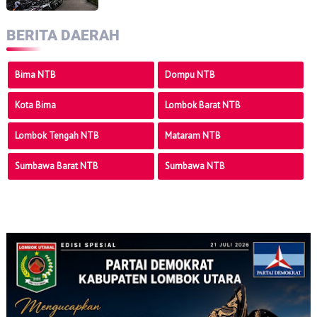
BERITA DAERAH
Bima NTB
Dompu NTB
Kota Bima
Lombok Barat NTB
Lombok Tengah NTB
Mataram NTB
Sumbawa Barat NTB
Sumbawa NTB