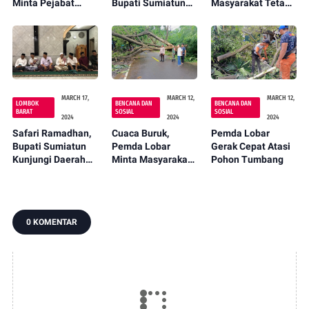
Minta Pejabat
Bupati Sumiatun
Masyarakat Tetap
Kompak dan
Kunjungi Desa
Bersatu Bangun
Inovatif
Mesanggok
Lobar
MARCH 17,
MARCH 12,
MARCH 12,
LOMBOK
BENCANA DAN
BENCANA DAN
BARAT
SOSIAL
SOSIAL
2024
2024
2024
Safari Ramadhan,
Cuaca Buruk,
Pemda Lobar
Bupati Sumiatun
Pemda Lobar
Gerak Cepat Atasi
Kunjungi Daerah
Minta Masyarakat
Pohon Tumbang
Pelosok Lobar
Tetap Waspada
0 KOMENTAR