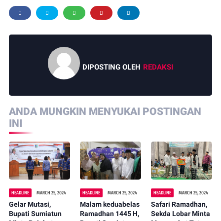
DIPOSTING OLEH
REDAKSI
ANDA MUNGKIN MENYUKAI POSTINGAN
INI
HEADLINE
MARCH 25, 2024
HEADLINE
MARCH 25, 2024
HEADLINE
MARCH 25, 2024
Gelar Mutasi,
Malam keduabelas
Safari Ramadhan,
Bupati Sumiatun
Ramadhan 1445 H,
Sekda Lobar Minta