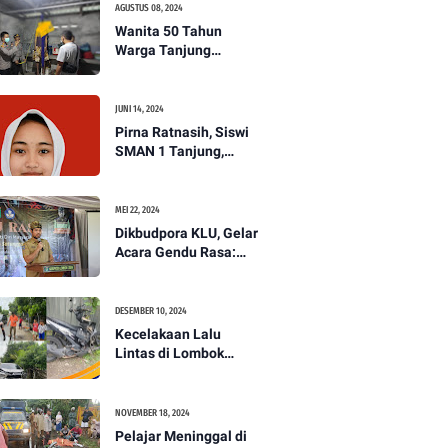
AGUSTUS 08, 2024
Wanita 50 Tahun
Warga Tanjung
Ditemukan Tewas
Gantung Diri di Dapur.
JUNI 14, 2024
Pirna Ratnasih, Siswi
SMAN 1 Tanjung,
Wakili Lombok Utara
Menuju Kompetisi
Paskibraka Tingkat
MEI 22, 2024
Nasional
Dikbudpora KLU, Gelar
Acara Gendu Rasa:
Membangun Identitas
dan Jati Diri
Masyarakat Dayan
DESEMBER 10, 2024
Gunung
Kecelakaan Lalu
Lintas di Lombok
Utara, Pelajar
Meninggal Dunia -
PENANTB
NOVEMBER 18, 2024
Pelajar Meninggal di