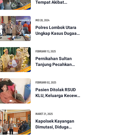
Tempat Akibat
Kecelakaan Lalu
Lintas di Lombok
Utara -PENANTB
MEI 28, 2024
Polres Lombok Utara
Ungkap Kasus Dugaan
Pembunuhan
Berencana Bermodus
Gantung Diri
FEBRUARI 13, 2025
Pernikahan Sultan
Tanjung Pecahkan
Rekor Mahar Termahal
di Lombok Utara -
PENANTB
FEBRUARI 02, 2025
Pasien Ditolak RSUD
KLU, Keluarga Kecewa
dengan Pelayanan
Kesehatan -PENANTB
MARET 21, 2025
Kapolsek Kayangan
Dimutasi, Diduga
Terkait Insiden