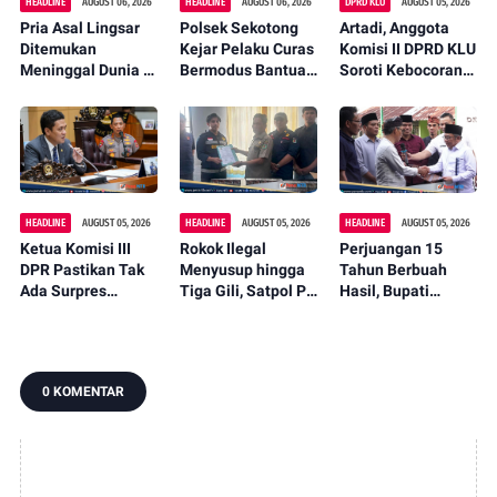
HEADLINE
AUGUST 06, 2026
HEADLINE
AUGUST 06, 2026
DPRD KLU
AUGUST 05, 2026
Pria Asal Lingsar
Polsek Sekotong
Artadi, Anggota
Ditemukan
Kejar Pelaku Curas
Komisi II DPRD KLU
Meninggal Dunia di
Bermodus Bantuan
Soroti Kebocoran
Pinggir Kali
Sembako, Isu
Pajak, Dorong
Lembar Saat
Penculikan Anak
Digitalisasi dan
Mencari Belut
Dipastikan Hoaks
Libatkan Kepala
Dusun
HEADLINE
AUGUST 05, 2026
HEADLINE
AUGUST 05, 2026
HEADLINE
AUGUST 05, 2026
Ketua Komisi III
Rokok Ilegal
Perjuangan 15
DPR Pastikan Tak
Menyusup hingga
Tahun Berbuah
Ada Surpres
Tiga Gili, Satpol PP
Hasil, Bupati
Pergantian Kapolri,
KLU Serahkan
Najmul Serahkan
Begini Katanya
12.191 Batang ke
Perbup Desa
Bea Cukai
Persiapan
Murangga
0 KOMENTAR