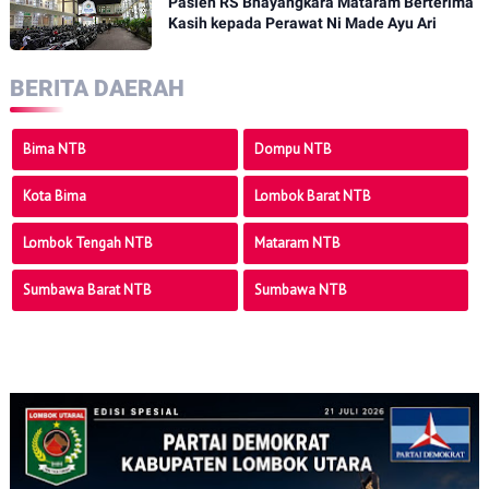
Pasien RS Bhayangkara Mataram Berterima
Kasih kepada Perawat Ni Made Ayu Ari
BERITA DAERAH
Bima NTB
Dompu NTB
Kota Bima
Lombok Barat NTB
Lombok Tengah NTB
Mataram NTB
Sumbawa Barat NTB
Sumbawa NTB