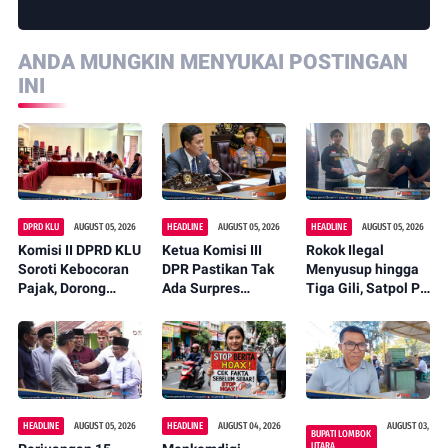
ANDA MUNGKIN MENYUKAI POSTINGAN
INI
DPRD KLU
AUGUST 05, 2026
HEADLINE
AUGUST 05, 2026
HEADLINE
AUGUST 05, 2026
Komisi II DPRD KLU
Ketua Komisi III
Rokok Ilegal
Soroti Kebocoran
DPR Pastikan Tak
Menyusup hingga
Pajak, Dorong
Ada Surpres
Tiga Gili, Satpol PP
Digitalisasi dan
Pergantian Kapolri,
KLU Serahkan
Libatkan Kepala
Begini Katanya
12.191 Batang ke
Dusun
Bea Cukai
HEADLINE
AUGUST 05, 2026
HEADLINE
AUGUST 04, 2026
AUGUST 03,
BUPATI LOMBOK
UTARA