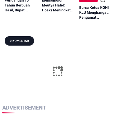
Perjuangan 15
Menkomdigi
2026
Tahun Berbuah
Meutya Hafid:
Bursa Ketua KONI
Hasil, Bupati
Hoaks Meningkat
KLU Menghangat,
Najmul Serahkan
Jelang HUT RI
Pengamat
Perbup Desa
2026, Media
Olahraga Nilai I
Persiapan
Diminta Percepat
Made Karyasa
Murangga
Informasi Benar
Sosok Ideal Pimpin
KONI
0 KOMENTAR
ADVERTISEMENT