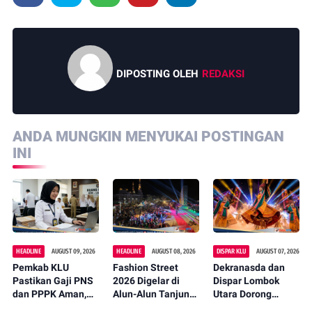
DIPOSTING OLEH
REDAKSI
ANDA MUNGKIN MENYUKAI POSTINGAN
INI
HEADLINE
AUGUST 09, 2026
HEADLINE
AUGUST 08, 2026
DISPAR KLU
AUGUST 07, 2026
Pemkab KLU
Fashion Street
Dekranasda dan
Pastikan Gaji PNS
2026 Digelar di
Dispar Lombok
dan PPPK Aman,
Alun-Alun Tanjung,
Utara Dorong
Siapkan Rp360
Bupati Najmul:
Promosi Wastra