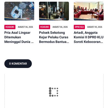
Miliar
Jadi Agenda
Lokal Lewat
Tahunan
Fashion Street
2026
HEADLINE
AUGUST 06, 2026
HEADLINE
AUGUST 06, 2026
DPRD KLU
AUGUST 05, 2026
Pria Asal Lingsar
Polsek Sekotong
Artadi, Anggota
Ditemukan
Kejar Pelaku Curas
Komisi II DPRD KLU
Meninggal Dunia di
Bermodus Bantuan
Soroti Kebocoran
Pinggir Kali
Sembako, Isu
Pajak, Dorong
Lembar Saat
Penculikan Anak
Digitalisasi dan
Mencari Belut
Dipastikan Hoaks
Libatkan Kepala
Dusun
0 KOMENTAR