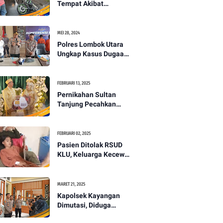
Tempat Akibat
Kecelakaan Lalu
Lintas di Lombok
Utara -PENANTB
MEI 28, 2024
Polres Lombok Utara
Ungkap Kasus Dugaan
Pembunuhan
Berencana Bermodus
Gantung Diri
FEBRUARI 13, 2025
Pernikahan Sultan
Tanjung Pecahkan
Rekor Mahar Termahal
di Lombok Utara -
PENANTB
FEBRUARI 02, 2025
Pasien Ditolak RSUD
KLU, Keluarga Kecewa
dengan Pelayanan
Kesehatan -PENANTB
MARET 21, 2025
Kapolsek Kayangan
Dimutasi, Diduga
Terkait Insiden