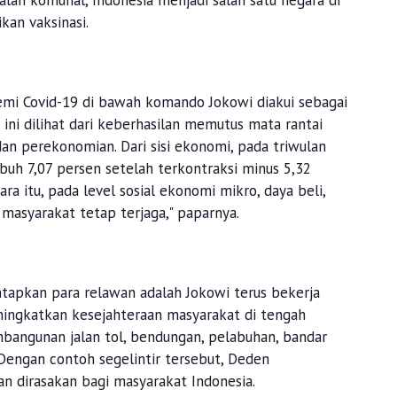
lan komunal, Indonesia menjadi salah satu negara di
kan vaksinasi.
mi Covid-19 di bawah komando Jokowi diakui sebagai
l ini dilihat dari keberhasilan memutus mata rantai
 dan perekonomian. Dari sisi ekonomi, pada triwulan
uh 7,07 persen setelah terkontraksi minus 5,32
a itu, pada level sosial ekonomi mikro, daya beli,
masyarakat tetap terjaga," paparnya.
apkan para relawan adalah Jokowi terus bekerja
ngkatkan kesejahteraan masyarakat di tengah
mbangunan jalan tol, bendungan, pelabuhan, bandar
 Dengan contoh segelintir tersebut, Deden
an dirasakan bagi masyarakat Indonesia.