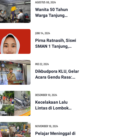
AGUSTUS 08, 2024
Wanita 50 Tahun
Warga Tanjung
Ditemukan Tewas
Gantung Diri di Dapur.
JUNI 14, 2024
Pirna Ratnasih, Siswi
SMAN 1 Tanjung,
Wakili Lombok Utara
Menuju Kompetisi
Paskibraka Tingkat
MEI 22, 2024
Nasional
Dikbudpora KLU, Gelar
Acara Gendu Rasa:
Membangun Identitas
dan Jati Diri
Masyarakat Dayan
DESEMBER 10, 2024
Gunung
Kecelakaan Lalu
Lintas di Lombok
Utara, Pelajar
Meninggal Dunia -
PENANTB
NOVEMBER 18, 2024
Pelajar Meninggal di