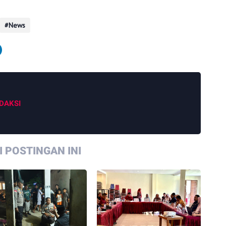
News
DAKSI
 POSTINGAN INI