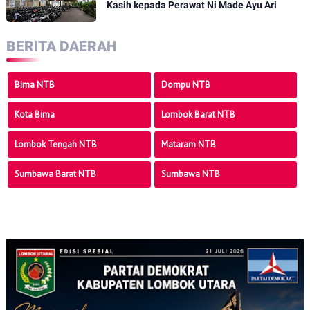
Kasih kepada Perawat Ni Made Ayu Ari
BERITA DAERAH
Bima NTB
Dompu NTB
Kota Bima
Lombok Barat NTB
Lombok Tengah NTB
Mataram NTB
Sumbawa Barat NTB
Sumbawa NTB