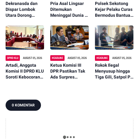
Dekranasda dan
Pria Asal Lingsar
Polsek Sekotong
Dispar Lombok
Ditemukan
Kejar Pelaku Curas
Utara Dorong
Meninggal Dunia di
Bermodus Bantuan
Promosi Wastra
Pinggir Kali
Sembako, Isu
Lokal Lewat
Lembar Saat
Penculikan Anak
Fashion Street
Mencari Belut
Dipastikan Hoaks
2026
DPRD KLU
AUGUST 05, 2026
HEADLINE
AUGUST 05, 2026
HEADLINE
AUGUST 05, 2026
Artadi, Anggota
Ketua Komisi III
Rokok Ilegal
Komisi II DPRD KLU
DPR Pastikan Tak
Menyusup hingga
Soroti Kebocoran
Ada Surpres
Tiga Gili, Satpol PP
Pajak, Dorong
Pergantian Kapolri,
KLU Serahkan
Digitalisasi dan
Begini Katanya
12.191 Batang ke
Libatkan Kepala
Bea Cukai
Dusun
0 KOMENTAR