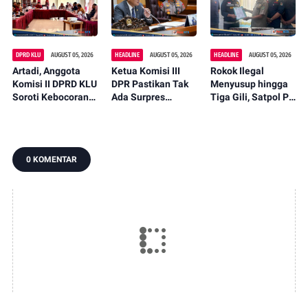
2026
DPRD KLU
AUGUST 05, 2026
HEADLINE
AUGUST 05, 2026
HEADLINE
AUGUST 05, 2026
Artadi, Anggota
Ketua Komisi III
Rokok Ilegal
Komisi II DPRD KLU
DPR Pastikan Tak
Menyusup hingga
Soroti Kebocoran
Ada Surpres
Tiga Gili, Satpol PP
Pajak, Dorong
Pergantian Kapolri,
KLU Serahkan
Digitalisasi dan
Begini Katanya
12.191 Batang ke
Libatkan Kepala
Bea Cukai
Dusun
0 KOMENTAR