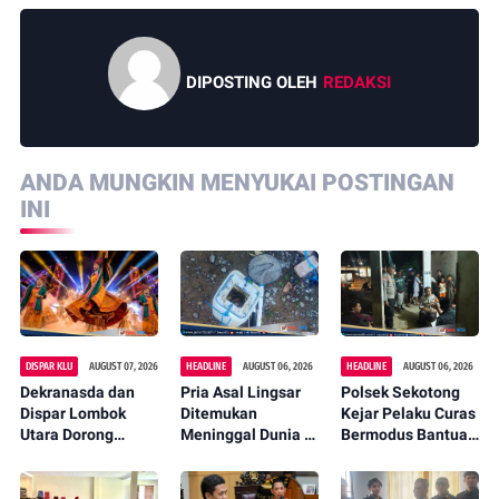
DIPOSTING OLEH
REDAKSI
ANDA MUNGKIN MENYUKAI POSTINGAN
INI
DISPAR KLU
AUGUST 07, 2026
HEADLINE
AUGUST 06, 2026
HEADLINE
AUGUST 06, 2026
Dekranasda dan
Pria Asal Lingsar
Polsek Sekotong
Dispar Lombok
Ditemukan
Kejar Pelaku Curas
Utara Dorong
Meninggal Dunia di
Bermodus Bantuan
Promosi Wastra
Pinggir Kali
Sembako, Isu
Lokal Lewat
Lembar Saat
Penculikan Anak
Fashion Street
Mencari Belut
Dipastikan Hoaks