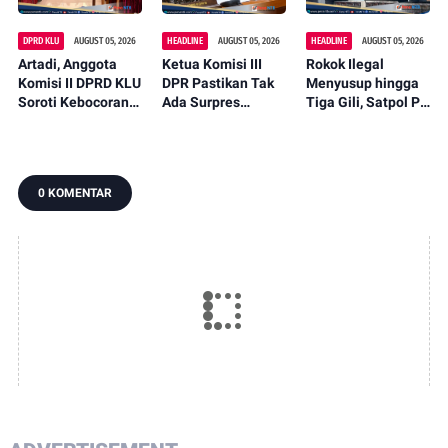
DPRD KLU
AUGUST 05, 2026
HEADLINE
AUGUST 05, 2026
HEADLINE
AUGUST 05, 2026
Artadi, Anggota
Ketua Komisi III
Rokok Ilegal
Komisi II DPRD KLU
DPR Pastikan Tak
Menyusup hingga
Soroti Kebocoran
Ada Surpres
Tiga Gili, Satpol PP
Pajak, Dorong
Pergantian Kapolri,
KLU Serahkan
Digitalisasi dan
Begini Katanya
12.191 Batang ke
Libatkan Kepala
Bea Cukai
Dusun
0 KOMENTAR