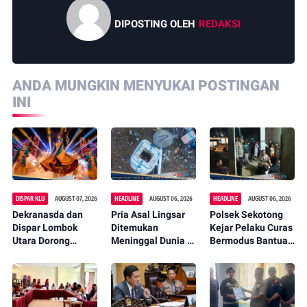
DIPOSTING OLEH
REDAKSI
ANDA MUNGKIN MENYUKAI POSTINGAN
INI
DISPAR KLU
AUGUST 07, 2026
HEADLINE
AUGUST 06, 2026
HEADLINE
AUGUST 06, 2026
Dekranasda dan
Pria Asal Lingsar
Polsek Sekotong
Dispar Lombok
Ditemukan
Kejar Pelaku Curas
Utara Dorong
Meninggal Dunia di
Bermodus Bantuan
Promosi Wastra
Pinggir Kali
Sembako, Isu
Lokal Lewat
Lembar Saat
Penculikan Anak
Fashion Street
Mencari Belut
Dipastikan Hoaks
2026