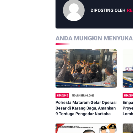
DIPOSTING OLEH
RE
ANDA MUNGKIN MENYUKAI
HEADLINE
NOVEMBER 01, 2025
HEADLI
Polresta Mataram Gelar Operasi
Empa
Besar di Karang Bagu, Amankan
Proye
9 Terduga Pengedar Narkoba
Lombo
Mata