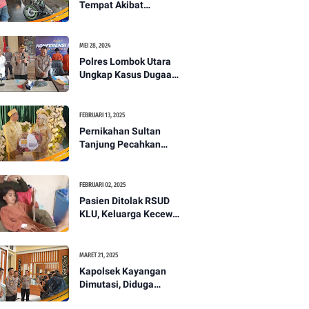
Tempat Akibat
Kecelakaan Lalu
Lintas di Lombok
Utara -PENANTB
MEI 28, 2024
Polres Lombok Utara
Ungkap Kasus Dugaan
Pembunuhan
Berencana Bermodus
Gantung Diri
FEBRUARI 13, 2025
Pernikahan Sultan
Tanjung Pecahkan
Rekor Mahar Termahal
di Lombok Utara -
PENANTB
FEBRUARI 02, 2025
Pasien Ditolak RSUD
KLU, Keluarga Kecewa
dengan Pelayanan
Kesehatan -PENANTB
MARET 21, 2025
Kapolsek Kayangan
Dimutasi, Diduga
Terkait Insiden