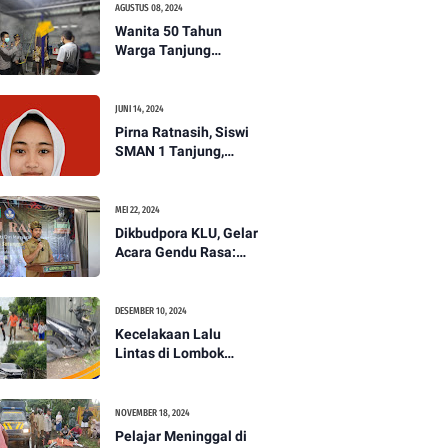
AGUSTUS 08, 2024
Wanita 50 Tahun
Warga Tanjung
Ditemukan Tewas
Gantung Diri di Dapur.
JUNI 14, 2024
Pirna Ratnasih, Siswi
SMAN 1 Tanjung,
Wakili Lombok Utara
Menuju Kompetisi
Paskibraka Tingkat
MEI 22, 2024
Nasional
Dikbudpora KLU, Gelar
Acara Gendu Rasa:
Membangun Identitas
dan Jati Diri
Masyarakat Dayan
DESEMBER 10, 2024
Gunung
Kecelakaan Lalu
Lintas di Lombok
Utara, Pelajar
Meninggal Dunia -
PENANTB
NOVEMBER 18, 2024
Pelajar Meninggal di