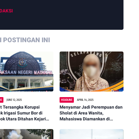
DAKSI
 POSTINGAN INI
NE
JUNE 12, 2025
HEADLINE
APRIL 14, 2025
t Tersangka Korupsi
Menyamar Jadi Perempuan dan
k Irigasi Sumur Bor di
Sholat di Area Wanita,
k Utara Ditahan Kejari
Mahasiswa Diamankan di
ram
Islamic Center Mataram -
PENANTB