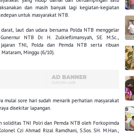
syarakat yang hidup damai dan berdampingan satu
aksanakan dan masih banyak lagi kegiatan-kegiatan
 kedepan untuk masyarakat NTB.
ik darat, laut dan udara bersama Polda NTB menggelar
 Gunernur NTB Dr. H. Zulkieflimansyah, SE. M.Sc.,
jajaran TNI, Polda dan Pemda NTB serta ribuan
 Mataram, Minggu (6/10).
ya mulai sore hari sudah menarik perhatian masyarakat
raya disekitar lapangan.
an soliditas TNI Polri dan Pemda NTB oleh Forkopimda
nel Czi Ahmad Rizal Ramdhani, S.Sos. SH. M.Han.,