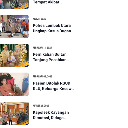
Tempat Akibat
Kecelakaan Lalu
Lintas di Lombok
Utara -PENANTB
MEI 28, 2024
Polres Lombok Utara
Ungkap Kasus Dugaan
Pembunuhan
Berencana Bermodus
Gantung Diri
FEBRUARI 13, 2025
Pernikahan Sultan
Tanjung Pecahkan
Rekor Mahar Termahal
di Lombok Utara -
PENANTB
FEBRUARI 02, 2025
Pasien Ditolak RSUD
KLU, Keluarga Kecewa
dengan Pelayanan
Kesehatan -PENANTB
MARET 21, 2025
Kapolsek Kayangan
Dimutasi, Diduga
Terkait Insiden