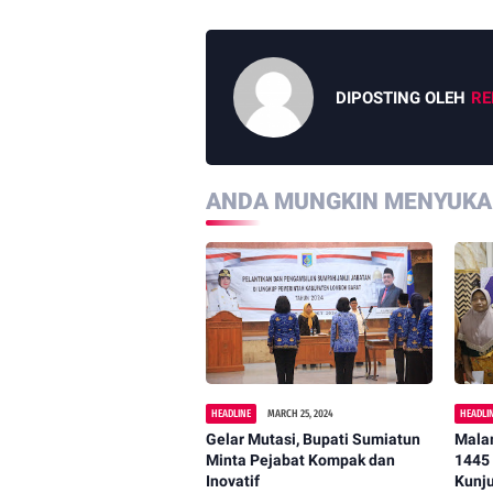
DIPOSTING OLEH
RE
ANDA MUNGKIN MENYUKAI
HEADLINE
MARCH 25, 2024
HEADLI
Gelar Mutasi, Bupati Sumiatun
Mala
Minta Pejabat Kompak dan
1445 
Inovatif
Kunj