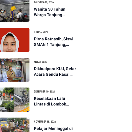
AGUSTUS 08, 2024
Wanita 50 Tahun
Warga Tanjung
Ditemukan Tewas
Gantung Diri di Dapur.
JUNI 14, 2024
Pirna Ratnasih, Siswi
SMAN 1 Tanjung,
Wakili Lombok Utara
Menuju Kompetisi
Paskibraka Tingkat
MEI 22, 2024
Nasional
Dikbudpora KLU, Gelar
Acara Gendu Rasa:
Membangun Identitas
dan Jati Diri
Masyarakat Dayan
DESEMBER 10, 2024
Gunung
Kecelakaan Lalu
Lintas di Lombok
Utara, Pelajar
Meninggal Dunia -
PENANTB
NOVEMBER 18, 2024
Pelajar Meninggal di