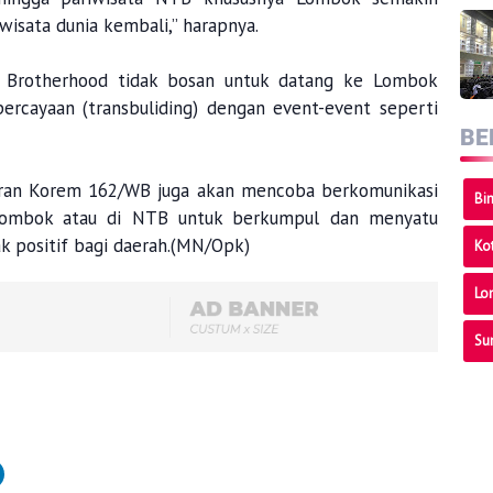
isata dunia kembali,” harapnya.
r Brotherhood tidak bosan untuk datang ke Lombok
cayaan (transbuliding) dengan event-event seperti
BE
ajaran Korem 162/WB juga akan mencoba berkomunikasi
Bi
Lombok atau di NTB untuk berkumpul dan menyatu
 positif bagi daerah.(MN/Opk)
Ko
Lo
Su