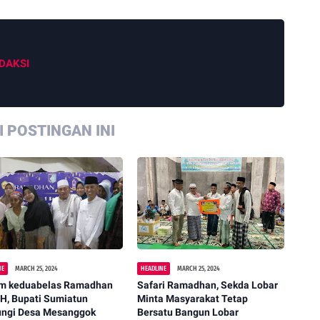
DAKSI
 POSTINGAN INI
NE
MARCH 25, 2024
HEADLINE
MARCH 25, 2024
m keduabelas Ramadhan
Safari Ramadhan, Sekda Lobar
H, Bupati Sumiatun
Minta Masyarakat Tetap
ungi Desa Mesanggok
Bersatu Bangun Lobar