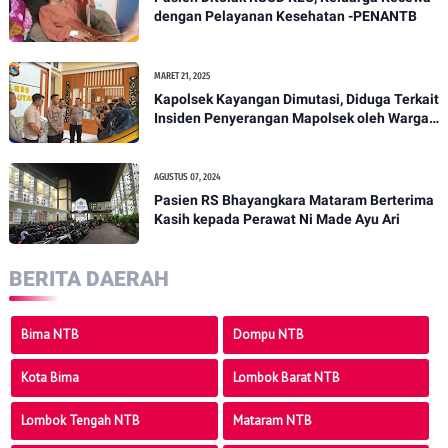
dengan Pelayanan Kesehatan -PENANTB
MARET 21, 2025
Kapolsek Kayangan Dimutasi, Diduga Terkait
Insiden Penyerangan Mapolsek oleh Warga -
PENANTB
AGUSTUS 07, 2024
Pasien RS Bhayangkara Mataram Berterima
Kasih kepada Perawat Ni Made Ayu Ari
BERITA DAERAH
Bima NTB
Dompu NTB
Kota Bima
Lombok Barat NTB
Lombok Tengah NTB
Mataram NTB