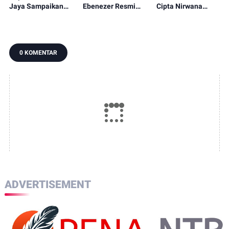
Jaya Sampaikan
Ebenezer Resmi
Cipta Nirwana
Permintaan Maaf
Tersangka KPK,
Terlibat Kolusi
Atas Tewasnya
Mohon Maaf pada
Tender, Denda
Pengemudi Ojol
Presiden Prabowo
Capai Rp12 Miliar
Dilindas Rantis
dan Keluarga
0 KOMENTAR
Brimob
ADVERTISEMENT