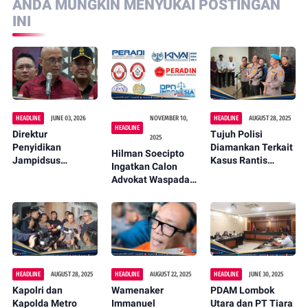
ANDA MUNGKIN MENYUKAI POSTINGAN
INI
HEADLINE
JUNE 03, 2026
NOVEMBER 10,
HEADLINE
AUGUST 28, 2025
HEADLINE
Direktur
Tujuh Polisi
2025
Penyidikan
Diamankan Terkait
Hilman Soecipto
Jampidsus
Kasus Rantis
Ingatkan Calon
Beberkan Dugaan
Brimob Lindas
Advokat Waspadai
Korupsi MBG, Tiga
Pengemudi Ojol
Organisasi Ilegal
Eks Pejabat BGN
Ditahan
HEADLINE
AUGUST 28, 2025
HEADLINE
AUGUST 22, 2025
HEADLINE
JUNE 30, 2025
Kapolri dan
Wamenaker
PDAM Lombok
Kapolda Metro
Immanuel
Utara dan PT Tiara