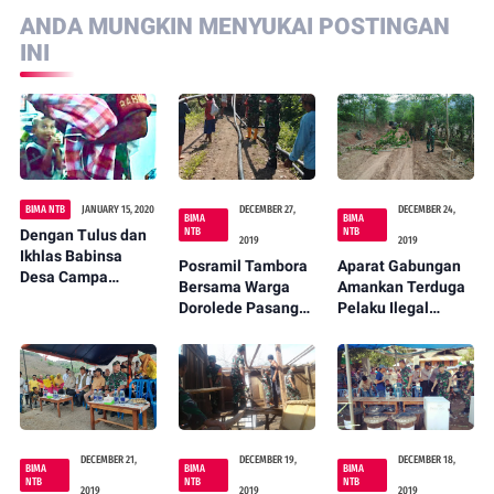
ANDA MUNGKIN MENYUKAI POSTINGAN
INI
BIMA NTB
JANUARY 15, 2020
DECEMBER 27,
DECEMBER 24,
BIMA
BIMA
NTB
NTB
Dengan Tulus dan
2019
2019
Ikhlas Babinsa
Posramil Tambora
Aparat Gabungan
Desa Campa
Bersama Warga
Amankan Terduga
membantu proses
Dorolede Pasang
Pelaku Ilegal
Persalinan Mantan
Pipa Air Bersih
Loging Saat Patroli
Istri Pimpinan
Hutan
MMIT Santoso
DECEMBER 21,
DECEMBER 19,
DECEMBER 18,
BIMA
BIMA
BIMA
NTB
NTB
NTB
2019
2019
2019