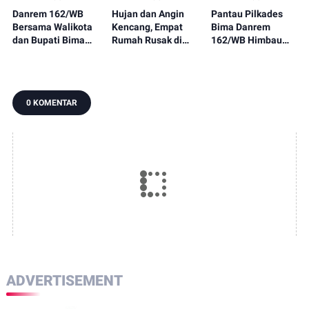
Danrem 162/WB
Hujan dan Angin
Pantau Pilkades
Bersama Walikota
Kencang, Empat
Bima Danrem
dan Bupati Bima
Rumah Rusak di
162/WB Himbau
Dampingi Kepala
Soromandi
Masyarakat Jaga
BNPB RI Kunjungi
Kondusifitas
Dam Pela Parado
Wilayah
0 KOMENTAR
ADVERTISEMENT